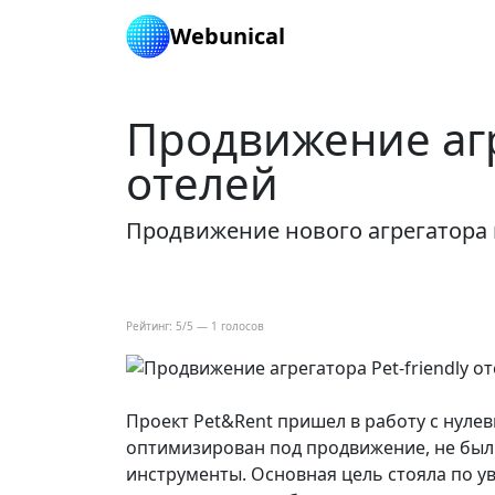
Webunical
Главная
Портфолио
Продвижение агре
Продвижение агре
отелей
Продвижение нового агрегатора по
Рейтинг:
5
/5 —
1
голосов
Проект Pet&Rent пришел в работу с нуле
оптимизирован под продвижение, не бы
инструменты. Основная цель стояла по у